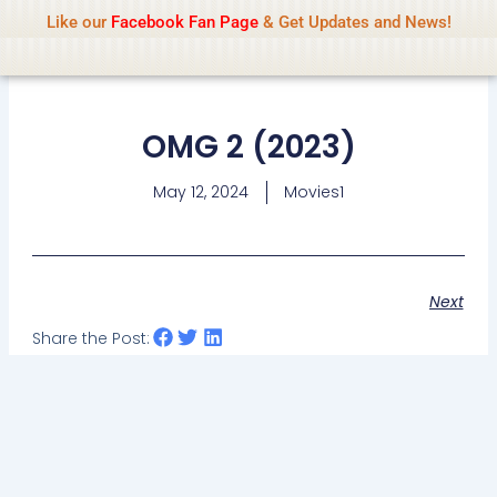
Name Of Quality
IsaiDub 2026
Skip
Like our
Facebook Fan Page
& Get Updates and News!
Advisory:
We pay contributors for
to
authorship but cannot check all content
Got it!
daily. Gambling, betting, casino, or CBD are
content
not promoted.
OMG 2 (2023)
May 12, 2024
Movies1
Next
Share the Post: