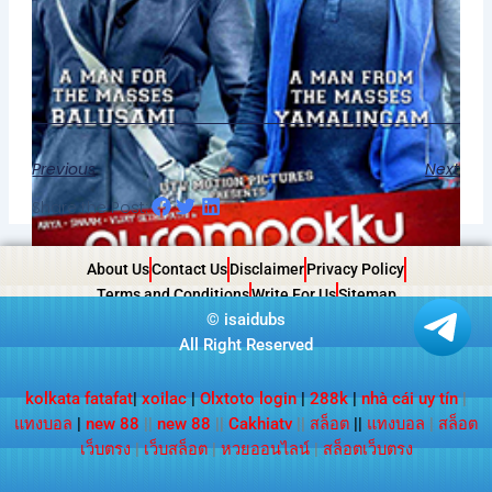
Previous
Next
Share the Post:
About Us
Contact Us
Disclaimer
Privacy Policy
Terms and Conditions
Write For Us
Sitemap
©
isaidubs
All Right Reserved
kolkata fatafat
|
xoilac
|
Olxtoto login
|
288k
|
nhà cái uy tín
|
แทงบอล
|
new 88
||
new 88
||
Cakhiatv
||
สล็อต
||
แทงบอล
|
สล็อต
เว็บตรง
|
เว็บสล็อต
|
หวยออนไลน์
|
สล็อตเว็บตรง