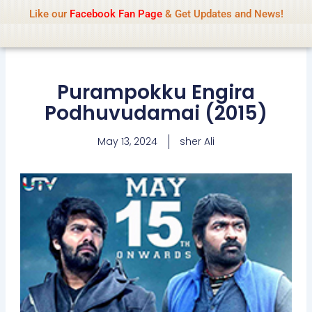
Name Of Quality
IsaiDub 2026
Skip
Like our
Facebook Fan Page
& Get Updates and News!
Advisory:
We pay contributors for
to
authorship but cannot check all content
Got it!
daily. Gambling, betting, casino, or CBD are
content
not promoted.
Purampokku Engira
Podhuvudamai (2015)
May 13, 2024
sher Ali