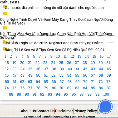
enthusiasts
Game xóc đĩa online – thông tin nổi bật dành cho người quan
Công Nghệ Trình Duyệt Và Đám Mây Đang Thay Đổi Cách Người Dùng
Giải Trí Ra Sao?
Nền Tảng Web Hay Ứng Dụng: Lựa Chọn Nào Phù Hợp Với Thói Quen
Sử Dụng?
Jai Club Login Guide 2026: Register and Start Playing Online
Bảng Tỷ Lệ Kèo Và 5 Tips Xem Kèo Cá Độ Hiệu Quả Đến 99,9%
1
2
3
4
5
6
7
8
9
10
11
12
13
14
15
16
17
18
19
20
21
22
23
24
25
26
27
28
29
30
31
32
33
34
35
36
37
38
39
40
41
42
43
44
45
46
47
48
49
50
51
52
53
54
55
56
57
58
59
60
61
62
63
64
65
66
67
68
69
70
71
72
73
74
75
76
77
78
79
80
81
82
83
84
85
86
87
88
89
90
91
92
93
94
95
96
97
98
99
100
About Us
Contact Us
Disclaimer
Privacy Policy
Terms and Conditions
Write For Us
Sitemap